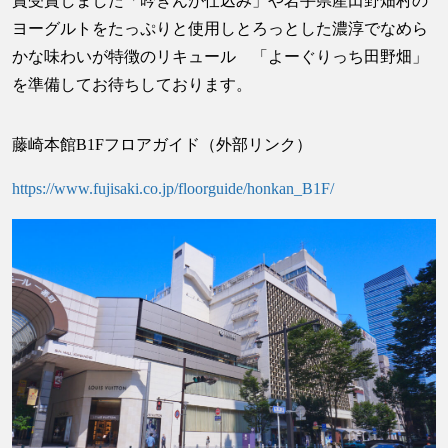
賞受賞しました「吟ぎんが仕込み」や岩手県産田野畑村の
ヨーグルトをたっぷりと使用しとろっとした濃淳でなめら
かな味わいが特徴のリキュール 「よーぐりっち田野畑」
を準備してお待ちしております。
藤崎本館B1Fフロアガイド（外部リンク）
https://www.fujisaki.co.jp/floorguide/honkan_B1F/