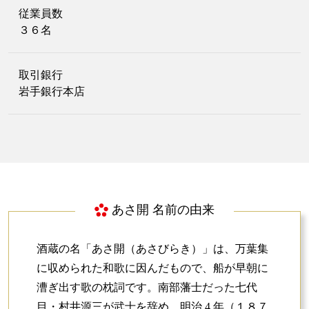
従業員数
３６名
取引銀行
岩手銀行本店
あさ開 名前の由来
酒蔵の名「あさ開（あさびらき）」は、万葉集
に収められた和歌に因んだもので、船が早朝に
漕ぎ出す歌の枕詞です。南部藩士だった七代
目・村井源三が武士を辞め、明治 4 年（１８７