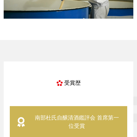
受賞歴
南部杜氏自醸清酒鑑評会 首席第一
位受賞